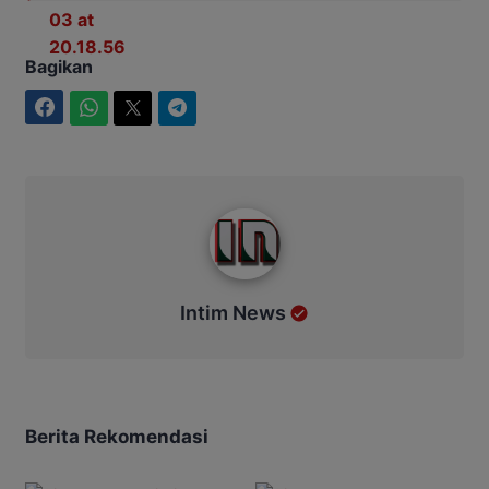
Bagikan
Facebook
WhatsApp
Twitter
Telegram
Intim News
Intim News
Berita Rekomendasi