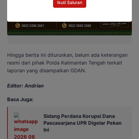
Ikuti Saluran
Hingga berita ini diturunkan, belum ada keterangan
resmi dari pihak Polda Kalimantan Tengah terkait
laporan yang disampaikan GDAN.
Editor: Andrian
Baca Juga:
Sidang Perdana Korupsi Dana
Pascasarjana UPR Digelar Pekan
Ini