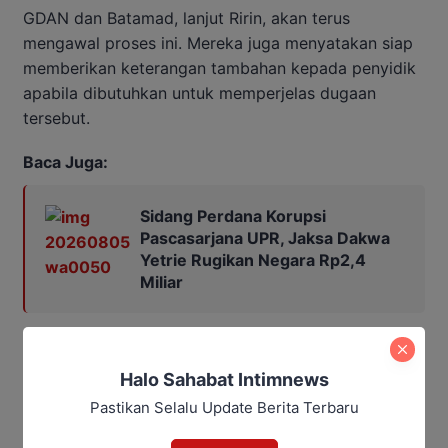
GDAN dan Batamad, lanjut Ririn, akan terus
mengawal proses ini. Mereka juga menyatakan siap
memberikan keterangan tambahan kepada penyidik
apabila dibutuhkan untuk memperjelas dugaan
tersebut.
Baca Juga:
Sidang Perdana Korupsi
Pascasarjana UPR, Jaksa Dakwa
Yetrie Rugikan Negara Rp2,4
Miliar
Halo Sahabat Intimnews
Pastikan Selalu Update Berita Terbaru