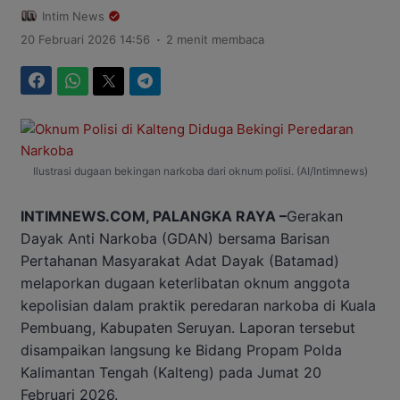
Intim News
.
20 Februari 2026 14:56
2 menit membaca
Facebook
WhatsApp
Twitter
Telegram
Ilustrasi dugaan bekingan narkoba dari oknum polisi. (AI/Intimnews)
INTIMNEWS.COM, PALANGKA RAYA –
Gerakan
Dayak Anti Narkoba (GDAN) bersama Barisan
Pertahanan Masyarakat Adat Dayak (Batamad)
melaporkan dugaan keterlibatan oknum anggota
kepolisian dalam praktik peredaran narkoba di Kuala
Pembuang, Kabupaten Seruyan. Laporan tersebut
disampaikan langsung ke Bidang Propam Polda
Kalimantan Tengah (Kalteng) pada Jumat 20
Februari 2026.