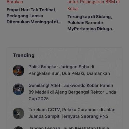
Empat Hari Tak Terlihat,
Pedagang Lansia
Terungkap di Sidang,
Ditemukan Meninggal di
Puluhan Barcode
Barakan
MyPertamina Diduga
untuk Pelangsiran BBM di
Kobar
Trending
Polisi Bongkar Jaringan Sabu di
Pangkalan Bun, Dua Pelaku Diamankan
Gemilang! Atlet Taekwondo Kobar Panen
89 Medali di Ajang Bergengsi Rektor Unda
Cup 2025
Terekam CCTV, Pelaku Curanmor di Jalan
Juanda Sampit Ternyata Seorang PNS
Jangan Lengah, Inilah Kejahatan Dunia