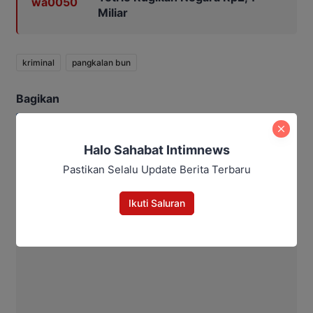
Miliar
kriminal
pangkalan bun
Bagikan
Facebook
WhatsApp
Twitter
Telegram
Halo Sahabat Intimnews
Pastikan Selalu Update Berita Terbaru
Maulana Kawit
Ikuti Saluran