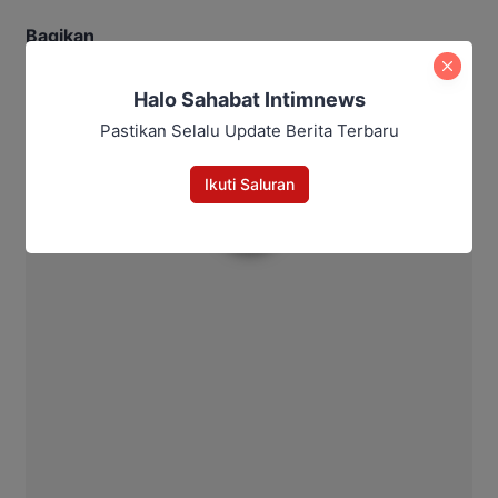
Bagikan
Facebook
WhatsApp
Twitter
Telegram
Halo Sahabat Intimnews
Pastikan Selalu Update Berita Terbaru
Ikuti Saluran
Intim News