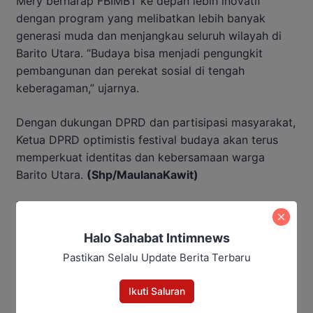
Mery berharap FBIMBT ke depan lebih inovatif
dengan program yang melibatkan lebih banyak
generasi muda dan menjangkau seluruh wilayah di
Barito Utara. “Budaya bisa menjadi pengungkit
pembangunan dan perekat sosial di tengah
keberagaman,” ujarnya.
Dengan dukungan DPRD dan partisipasi masyarakat,
Ketua DPRD optimistis festival budaya akan terus
memperkuat identitas dan kebersamaan warga
Barito Utara.
(Shp/MaulanaKawit)
Baca Juga:
Halo Sahabat Intimnews
Henny Rosgiaty Fokus Perkuat
Pastikan Selalu Update Berita Terbaru
UMKM Lokal Barito
Ikuti Saluran