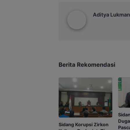
Aditya Lukmantoro
Aditya Lukman
Berita Rekomendasi
Sida
Duga
Sidang Korupsi Zirkon
Pasc