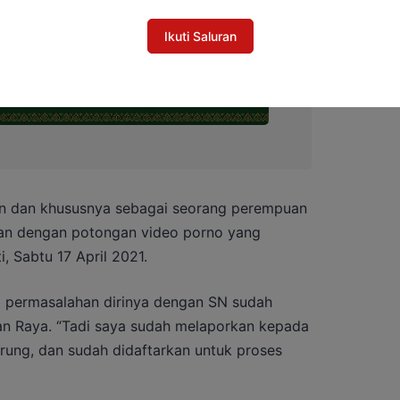
Ikuti Saluran
n dan khususnya sebagai seorang perempuan
kan dengan potongan video porno yang
i, Sabtu 17 April 2021.
a permasalahan dirinya dengan SN sudah
an Raya. “Tadi saya sudah melaporkan kepada
ung, dan sudah didaftarkan untuk proses