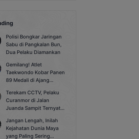
nding
Polisi Bongkar Jaringan
Sabu di Pangkalan Bun,
Dua Pelaku Diamankan
Gemilang! Atlet
Taekwondo Kobar Panen
89 Medali di Ajang
Bergengsi Rektor Unda
Terekam CCTV, Pelaku
Cup 2025
Curanmor di Jalan
Juanda Sampit Ternyata
Seorang PNS
Jangan Lengah, Inilah
Kejahatan Dunia Maya
yang Paling Sering