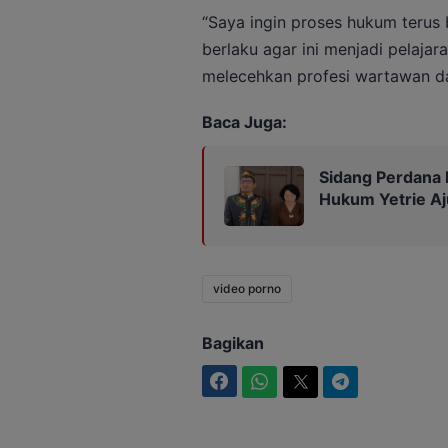
“Saya ingin proses hukum terus b
berlaku agar ini menjadi pelaja
melecehkan profesi wartawan da
Baca Juga:
Sidang Perdana 
Hukum Yetrie Aj
video porno
Bagikan
Facebook
WhatsApp
Twitter
Telegram