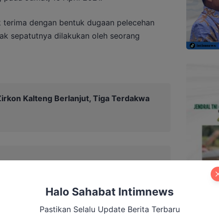
ak terima dengan bentuk dugaan pelecehan
ak sepatutnya dilakukan oleh seorang
irkon Kalteng Berlanjut, Tiga Terdakwa
Halo Sahabat Intimnews
Pastikan Selalu Update Berita Terbaru