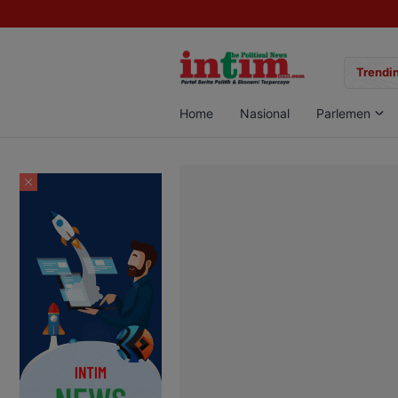
gan Sabu di Pangkalan Bun, Dua Pelaku Diamankan
Trendin
Home
Nasional
Parlemen