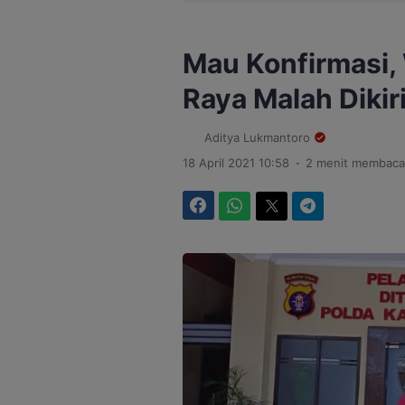
Mau Konfirmasi, 
Raya Malah Dikir
Aditya Lukmantoro
.
18 April 2021 10:58
2 menit membaca
Facebook
WhatsApp
Twitter
Telegram