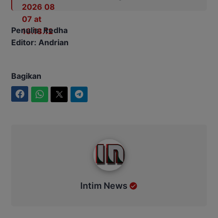
Penulis: Redha
Editor: Andrian
Bagikan
Facebook
WhatsApp
Twitter
Telegram
Intim News
Intim News