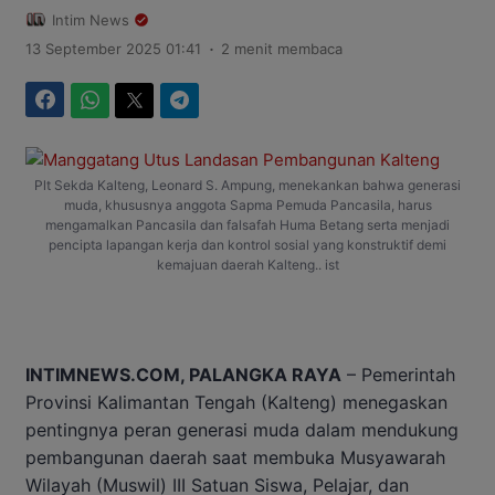
Intim News
.
13 September 2025 01:41
2 menit membaca
Facebook
WhatsApp
Twitter
Telegram
Plt Sekda Kalteng, Leonard S. Ampung, menekankan bahwa generasi
muda, khususnya anggota Sapma Pemuda Pancasila, harus
mengamalkan Pancasila dan falsafah Huma Betang serta menjadi
pencipta lapangan kerja dan kontrol sosial yang konstruktif demi
kemajuan daerah Kalteng.. ist
INTIMNEWS.COM, PALANGKA RAYA
– Pemerintah
Provinsi Kalimantan Tengah (Kalteng) menegaskan
pentingnya peran generasi muda dalam mendukung
pembangunan daerah saat membuka Musyawarah
Wilayah (Muswil) III Satuan Siswa, Pelajar, dan