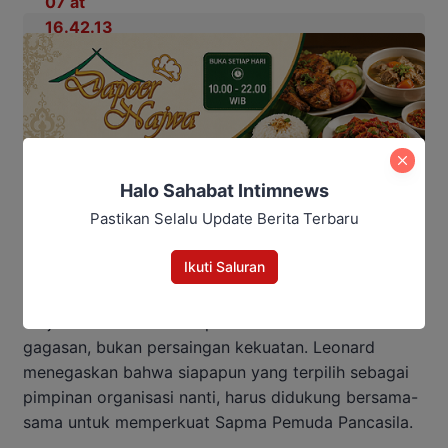
Halo Sahabat Intimnews
Pastikan Selalu Update Berita Terbaru
Ikuti Saluran
Ia berharap pelaksanaan Muswil kali ini dapat
berjalan dalam suasana persaudaraan dan adu
gagasan, bukan persaingan kekuatan. Leonard
menegaskan bahwa siapapun yang terpilih sebagai
pimpinan organisasi nanti, harus didukung bersama-
sama untuk memperkuat Sapma Pemuda Pancasila.