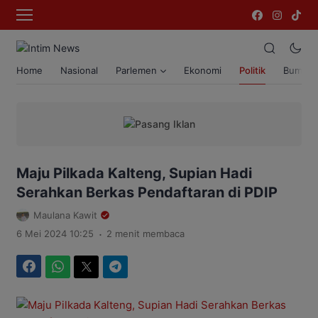
Home
Nasional
Parlemen
Ekonomi
Politik
Bumi T
Maju Pilkada Kalteng, Supian Hadi
Serahkan Berkas Pendaftaran di PDIP
Maulana Kawit
.
6 Mei 2024 10:25
2 menit membaca
Facebook
WhatsApp
Twitter
Telegram