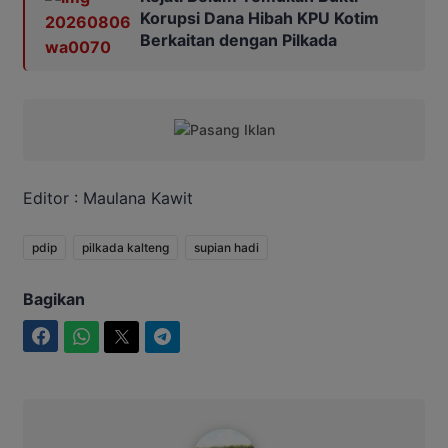
Korupsi Dana Hibah KPU Kotim
Berkaitan dengan Pilkada
Editor : Maulana Kawit
pdip
pilkada kalteng
supian hadi
Bagikan
Facebook
WhatsApp
Twitter
Telegram
Maulana Kawit