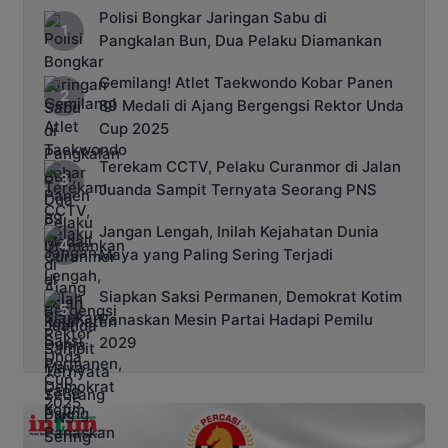
Polisi Bongkar Jaringan Sabu di
Pangkalan Bun, Dua Pelaku Diamankan
Gemilang! Atlet Taekwondo Kobar Panen
89 Medali di Ajang Bergengsi Rektor Unda
Cup 2025
Terekam CCTV, Pelaku Curanmor di Jalan
Juanda Sampit Ternyata Seorang PNS
Jangan Lengah, Inilah Kejahatan Dunia
Maya yang Paling Sering Terjadi
Siapkan Saksi Permanen, Demokrat Kotim
Panaskan Mesin Partai Hadapi Pemilu
2029