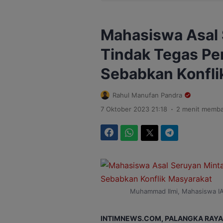
Mahasiswa Asal
Tindak Tegas Pe
Sebabkan Konfli
Rahul Manufan Pandra
.
7 Oktober 2023 21:18
2 menit memb
Facebook
WhatsApp
Twitter
Telegram
Muhammad Ilmi, Mahasiswa IAI
INTIMNEWS.COM, PALANGKA RAYA