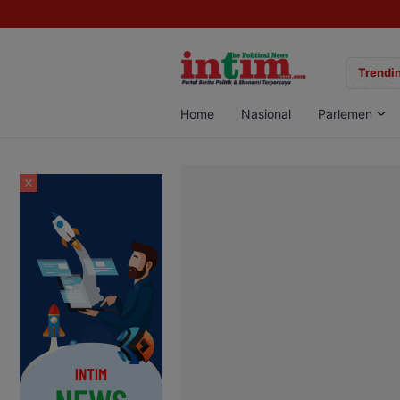
gan Sabu di Pangkalan Bun, Dua Pelaku Diamankan
Trendin
Home
Nasional
Parlemen