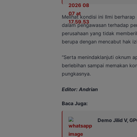
Melihat kondisi ini Ilmi berhar
dalam pengawasan terhadap pe
perusahaan yang tidak memberi
berupa dengan mencabut hak iz
“Serta menindaklanjuti oknum ap
berlebihan sampai memakan korb
pungkasnya.
Editor: Andrian
Baca Juga:
Demo Jilid V, G