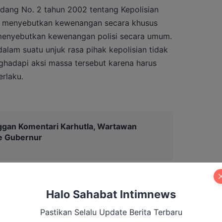
dang No. 2 tahun 2002 tentang Kepolisian
ak menyebutkan kewenangan secara khusus
 menyebutkan kewenangan polisi secara umum.
lam suatu unjuk rasa pihak kepolisian tidak
adapi aksi massa tersebut karena harus
rlaku.
ggan Komentari Karhutla, Wartawan
e Gubernur
Halo Sahabat Intimnews
Pastikan Selalu Update Berita Terbaru