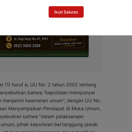
Ikuti Saluran
at (1) huruf e, UU No. 2 tahun 2002 tentang
 menyebutkan bahwa “kepolisian mempunyai
an menjamin keamanan umum”, dengan UU No.
kaan Menyampaikan Pendapat di Muka Umum,
enyebutkan bahwa “dalam pelaksanaan
umum, pihak kepolisian bertanggung jawab