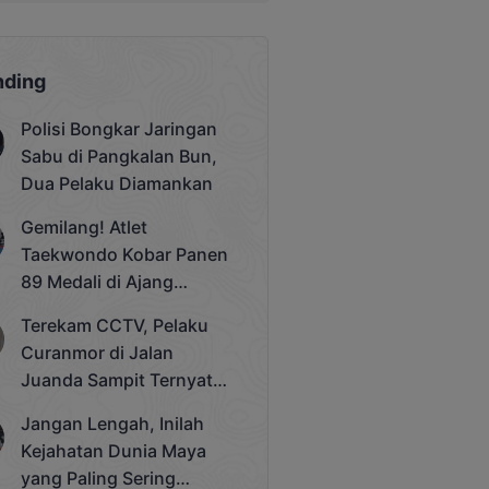
nding
Polisi Bongkar Jaringan
Sabu di Pangkalan Bun,
Dua Pelaku Diamankan
Gemilang! Atlet
Taekwondo Kobar Panen
89 Medali di Ajang
Bergengsi Rektor Unda
Terekam CCTV, Pelaku
Cup 2025
Curanmor di Jalan
Juanda Sampit Ternyata
Seorang PNS
Jangan Lengah, Inilah
Kejahatan Dunia Maya
yang Paling Sering