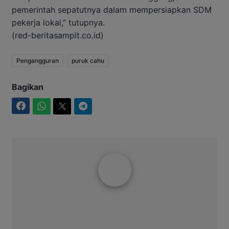
pemerintah sepatutnya dalam mempersiapkan SDM
pekerja lokal,” tutupnya.
(red-beritasampit.co.id)
Pengangguran
puruk cahu
Bagikan
Facebook
WhatsApp
Twitter
Telegram
Aditya Lukmantoro