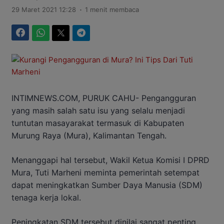
.
29 Maret 2021 12:28
1 menit membaca
Facebook
WhatsApp
Twitter
Telegram
INTIMNEWS.COM, PURUK CAHU- Pengangguran
yang masih salah satu isu yang selalu menjadi
tuntutan masayarakat termasuk di Kabupaten
Murung Raya (Mura), Kalimantan Tengah.
Menanggapi hal tersebut, Wakil Ketua Komisi I DPRD
Mura, Tuti Marheni meminta pemerintah setempat
dapat meningkatkan Sumber Daya Manusia (SDM)
tenaga kerja lokal.
Peningkatan SDM tersebut dinilai sangat penting