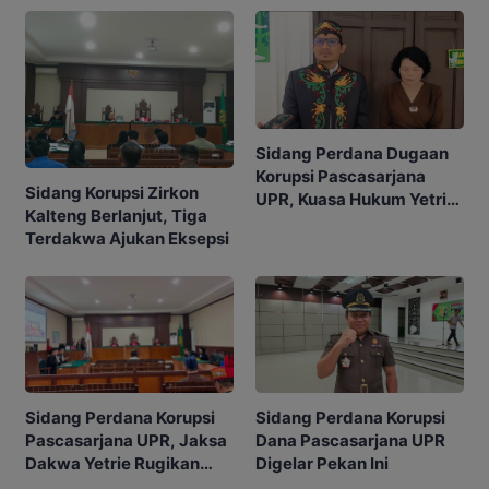
Sidang Perdana Dugaan
Korupsi Pascasarjana
Sidang Korupsi Zirkon
UPR, Kuasa Hukum Yetrie
Kalteng Berlanjut, Tiga
Ajukan Eksepsi
Terdakwa Ajukan Eksepsi
Sidang Perdana Korupsi
Sidang Perdana Korupsi
Pascasarjana UPR, Jaksa
Dana Pascasarjana UPR
Dakwa Yetrie Rugikan
Digelar Pekan Ini
Negara Rp2,4 Miliar