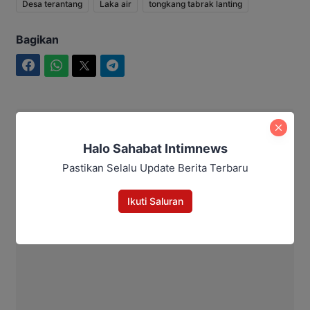
Desa terantang
Laka air
tongkang tabrak lanting
Bagikan
Facebook
WhatsApp
Twitter
Telegram
Rakhmad Jimmy
Halo Sahabat Intimnews
Pastikan Selalu Update Berita Terbaru
Ikuti Saluran