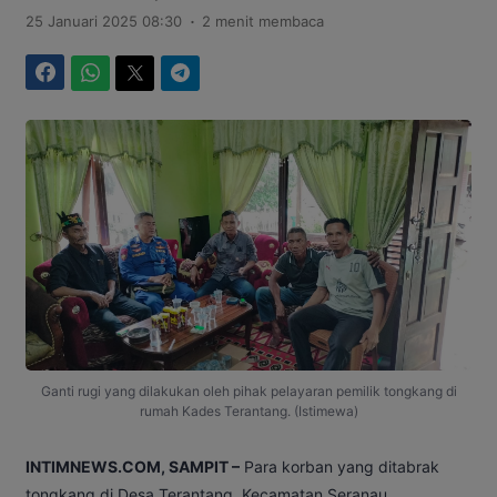
.
25 Januari 2025 08:30
2 menit membaca
Facebook
WhatsApp
Twitter
Telegram
Ganti rugi yang dilakukan oleh pihak pelayaran pemilik tongkang di
rumah Kades Terantang. (Istimewa)
INTIMNEWS.COM, SAMPIT –
Para korban yang ditabrak
tongkang di Desa Terantang, Kecamatan Seranau,