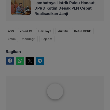
Lambatnya Listrik Pulau Hanaut,
DPRD Kotim Desak PLN Cepat
Realisasikan Janji
ASN
covid 19
Hari raya
IdulFitri
Ketua DPRD
kotim
mendagri
Pejabat
Bagikan
Facebook
WhatsApp
Twitter
Telegram
Aditya Lukmantoro