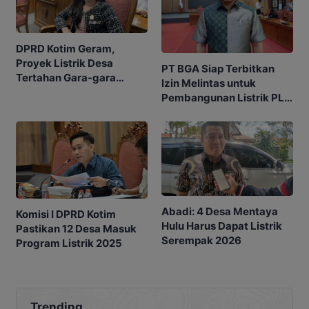
DPRD Kotim Geram,
Proyek Listrik Desa
PT BGA Siap Terbitkan
Tertahan Gara-gara
Izin Melintas untuk
Lambannya Izin
Pembangunan Listrik PLN
Perusahaan
ke Desa Selucing
Abadi: 4 Desa Mentaya
Komisi I DPRD Kotim
Hulu Harus Dapat Listrik
Pastikan 12 Desa Masuk
Serempak 2026
Program Listrik 2025
Trending