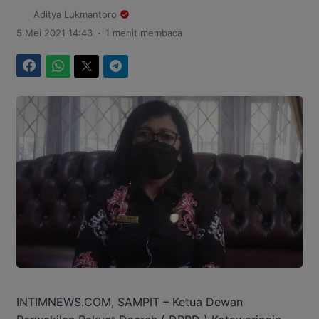
Aditya Lukmantoro
.
5 Mei 2021 14:43
1 menit membaca
Facebook
WhatsApp
Twitter
Telegram
INTIMNEWS.COM, SAMPIT – Ketua Dewan