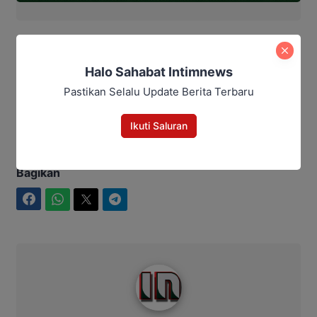
Baca Juga:
Halo Sahabat Intimnews
Bawaslu Katingan Minta KPU
Pastikan Selalu Update Berita Terbaru
Perkuat Validitas Data Pemilih
Ikuti Saluran
Bagikan
Facebook
WhatsApp
Twitter
Telegram
Intim News