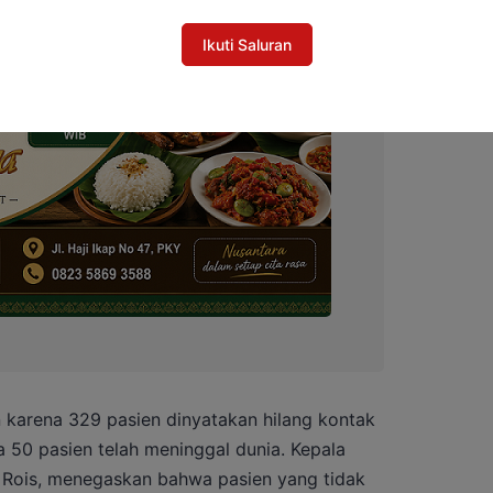
Ikuti Saluran
 karena 329 pasien dinyatakan hilang kontak
a 50 pasien telah meninggal dunia. Kepala
 Rois, menegaskan bahwa pasien yang tidak