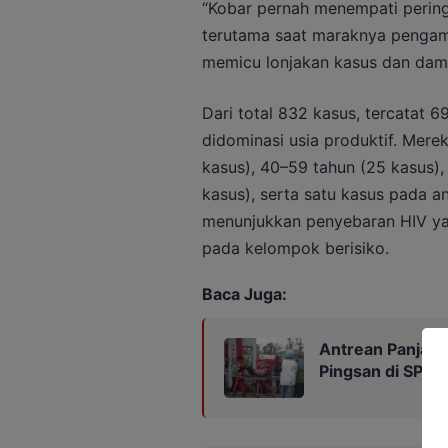
“Kobar pernah menempati pering
terutama saat maraknya pengama
memicu lonjakan kasus dan dampa
Dari total 832 kasus, tercatat 
didominasi usia produktif. Mere
kasus), 40–59 tahun (25 kasus),
kasus), serta satu kasus pada an
menunjukkan penyebaran HIV yan
pada kelompok berisiko.
Baca Juga:
Antrean Panjan
Pingsan di SPBU