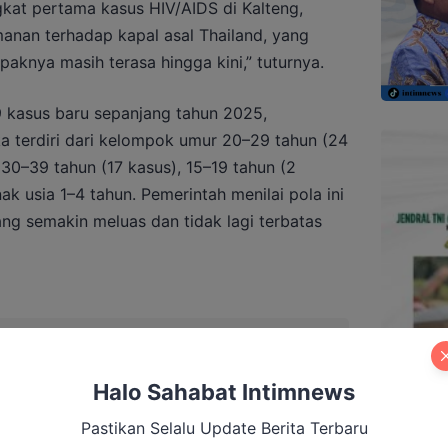
kat pertama kasus HIV/AIDS di Kalteng,
nan terhadap kapal asal Thailand, yang
knya masih terasa hingga kini,” tuturnya.
69 kasus baru sepanjang tahun 2025,
ka terdiri dari kelompok umur 20–29 tahun (24
 30–39 tahun (17 kasus), 15–19 tahun (2
ak usia 1–4 tahun. Pemerintah menilai pola ini
g semakin meluas dan tidak lagi terbatas
g BBM di Kobar, Seorang Perempuan
Halo Sahabat Intimnews
Pastikan Selalu Update Berita Terbaru