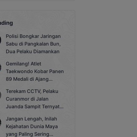
nding
Polisi Bongkar Jaringan
Sabu di Pangkalan Bun,
Dua Pelaku Diamankan
Gemilang! Atlet
Taekwondo Kobar Panen
89 Medali di Ajang
Bergengsi Rektor Unda
Terekam CCTV, Pelaku
Cup 2025
Curanmor di Jalan
Juanda Sampit Ternyata
Seorang PNS
Jangan Lengah, Inilah
Kejahatan Dunia Maya
yang Paling Sering