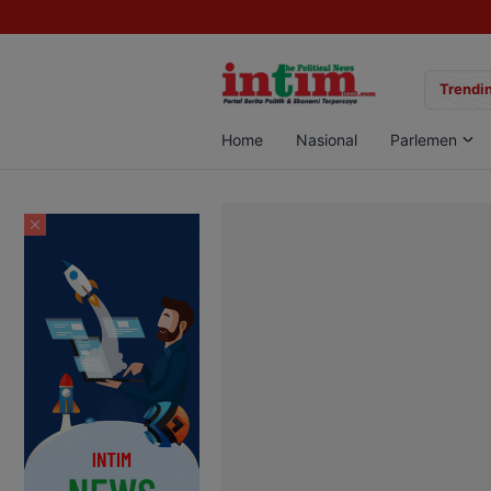
gan Sabu di Pangkalan Bun, Dua Pelaku Diamankan
Trendin
Home
Nasional
Parlemen