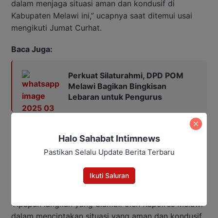
dalam menjaga situasi aman dan kondusif di
Kabupaten Melawi ini,” ucapnya saat ditemui usai
mengikuti Jumat Curhat.
Baca Juga:
Perkuat Silaturahmi, DPD POM
Melawi Bagikan Bingkisan
Lebaran untuk Pengurus
Hal senada juga disampaikan oleh Taufik, Ketua
Halo Sahabat Intimnews
MABT Kabupaten Melawi. Ia mendukung sepenuhnya
Pastikan Selalu Update Berita Terbaru
upaya Polres Melawi dalam menciptakan situasi
Kamtibmas yang aman dan damai di Kabupaten
Ikuti Saluran
Melawi.
“Apapun langkah yang diambil oleh Kapolres Melawi
dalam menciptakan situasi yang aman dan kondusif