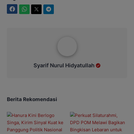
Facebook
WhatsApp
Twitter
Telegram
Syarif Nurul Hidyatullah
Syarif Nurul Hidyatullah
Berita Rekomendasi