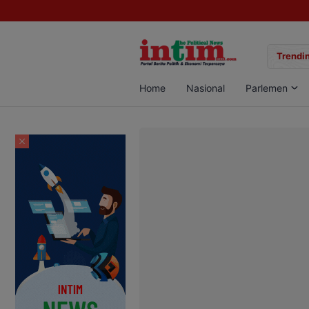
gan Sabu di Pangkalan Bun, Dua Pelaku Diamankan
Trendin
Home
Nasional
Parlemen