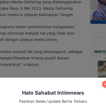
iatan Media Gathering yang diselenggarakan
angka Raya, 8 Mei 2023. Media Gathering
ekan media di wilayah Kalimantan Tengah.
 Ekaputra dalam sambutannya mengatakan
gi informasi menjadi hal yang tidak bisa
ebih dengan adanya media online.
 media menjadi hal yang berpengaruh, sebagai
nglorifikasikan kinerja positif Kanwil
asyarakat,” ucapnya.
Imbau Warga Pakai Masker di Tengah Asap
Halo Sahabat Intimnews
Pastikan Selalu Update Berita Terbaru