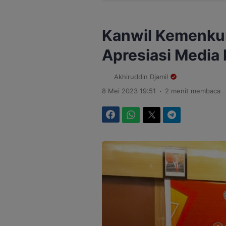
Kanwil Kemenku
Apresiasi Media
Akhiruddin Djamil
.
8 Mei 2023 19:51
2 menit membaca
Facebook
WhatsApp
Twitter
Telegram