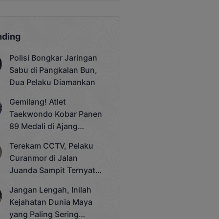
nding
Polisi Bongkar Jaringan
Sabu di Pangkalan Bun,
Dua Pelaku Diamankan
Gemilang! Atlet
Taekwondo Kobar Panen
89 Medali di Ajang
Bergengsi Rektor Unda
Terekam CCTV, Pelaku
Cup 2025
Curanmor di Jalan
Juanda Sampit Ternyata
Seorang PNS
Jangan Lengah, Inilah
Kejahatan Dunia Maya
yang Paling Sering