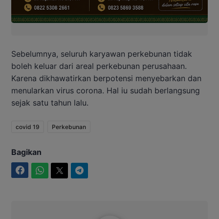
Sebelumnya, seluruh karyawan perkebunan tidak
boleh keluar dari areal perkebunan perusahaan.
Karena dikhawatirkan berpotensi menyebarkan dan
menularkan virus corona. Hal iu sudah berlangsung
sejak satu tahun lalu.
covid 19
Perkebunan
Bagikan
Facebook
WhatsApp
Twitter
Telegram
Aditya Lukmantoro