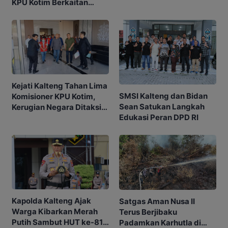
KPU Kotim Berkaitan
dengan Pilkada
Kejati Kalteng Tahan Lima
SMSI Kalteng dan Bidan
Komisioner KPU Kotim,
Sean Satukan Langkah
Kerugian Negara Ditaksir
Edukasi Peran DPD RI
Capai Rp10 M
Kapolda Kalteng Ajak
Satgas Aman Nusa II
Warga Kibarkan Merah
Terus Berjibaku
Putih Sambut HUT ke-81
Padamkan Karhutla di