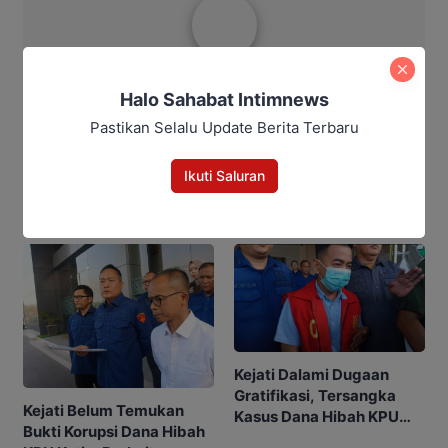
Aditya Lukmantoro
Halo Sahabat Intimnews
Pastikan Selalu Update Berita Terbaru
Ikuti Saluran
Berita Rekomendasi
Kejati Dalami Dugaan
Gratifikasi, Tersangka
Kejati Belum Temukan
Kasus Dana Hibah KPU
Bukti Korupsi Dana Hibah
Kotim Bisa Bertambah