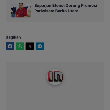
Suparjan Efendi Dorong Promosi
Pariwisata Barito Utara
Bagikan
Facebook
WhatsApp
Twitter
Telegram
Intim News