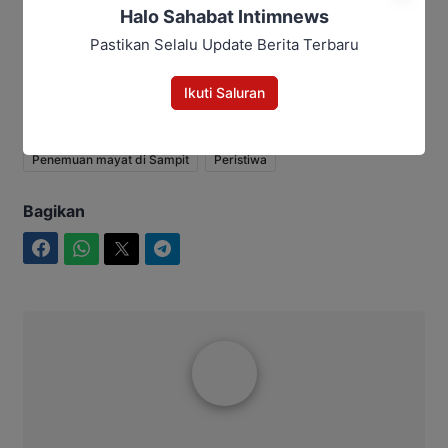
Halo Sahabat Intimnews
Pascasarjana UPR Digelar Pekan
Ini
Pastikan Selalu Update Berita Terbaru
Ikuti Saluran
Editor: Andrian
Penemuan mayat di Sampit
Peristiwa
Bagikan
Facebook
WhatsApp
Twitter
Telegram
Rakhmad Jimmy