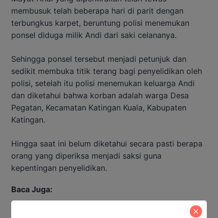
membusuk telah beberapa hari di parit dengan
terbungkus karpet, beruntung polisi menemukan
ponsel diduga milik Andi dari saki celananya.
Sehingga ponsel tersebut menjadi petunjuk dan
sedikit membuka titik terang bagi penyelidikan oleh
polisi, setelah itu polisi menemukan keluarga Andi
dan diketahui bahwa korban adalah warga Desa
Pegatan, Kecamatan Katingan Kuala, Kabupaten
Katingan.
Hingga saat ini belum diketahui secara pasti berapa
orang yang diperiksa menjadi saksi guna
kepentingan penyelidikan.
Baca Juga:
Sidang Perdana Korupsi Dana