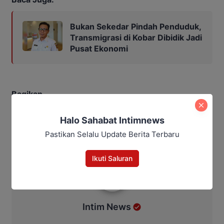
Bukan Sekedar Pindah Penduduk,
Transmigrasi di Kobar Dibidik Jadi
Pusat Ekonomi
Bagikan
Facebook
WhatsApp
Twitter
Telegram
Halo Sahabat Intimnews
Pastikan Selalu Update Berita Terbaru
Ikuti Saluran
Intim News
Intim News