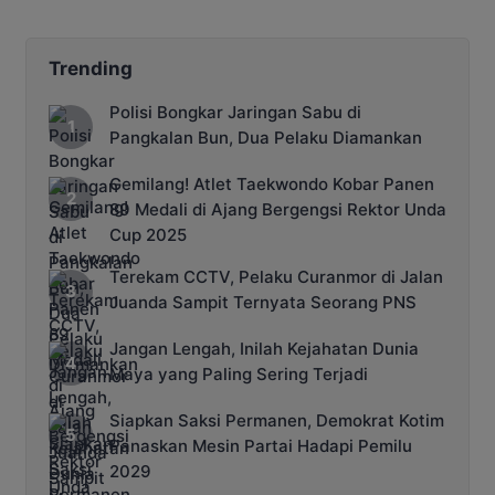
Kobar
Trending
Polisi Bongkar Jaringan Sabu di
Pangkalan Bun, Dua Pelaku Diamankan
Gemilang! Atlet Taekwondo Kobar Panen
89 Medali di Ajang Bergengsi Rektor Unda
Cup 2025
Terekam CCTV, Pelaku Curanmor di Jalan
Juanda Sampit Ternyata Seorang PNS
Jangan Lengah, Inilah Kejahatan Dunia
Maya yang Paling Sering Terjadi
Siapkan Saksi Permanen, Demokrat Kotim
Panaskan Mesin Partai Hadapi Pemilu
2029