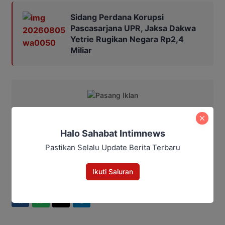
Sidang Perdana Korupsi
Pascasarjana UPR, Jaksa Dakwa
Yetrie Rugikan Negara Rp2,4
Miliar
Editor: Andrian
Halo Sahabat Intimnews
Pastikan Selalu Update Berita Terbaru
Kapolres Kotim
Peristiwa
Ikuti Saluran
Bagikan
Facebook
WhatsApp
Twitter
Telegram