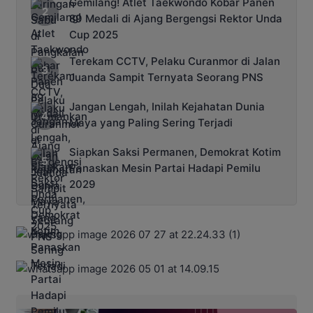
Gemilang! Atlet Taekwondo Kobar Panen
89 Medali di Ajang Bergengsi Rektor Unda
Cup 2025
Terekam CCTV, Pelaku Curanmor di Jalan
Juanda Sampit Ternyata Seorang PNS
Jangan Lengah, Inilah Kejahatan Dunia
Maya yang Paling Sering Terjadi
Siapkan Saksi Permanen, Demokrat Kotim
Panaskan Mesin Partai Hadapi Pemilu
2029