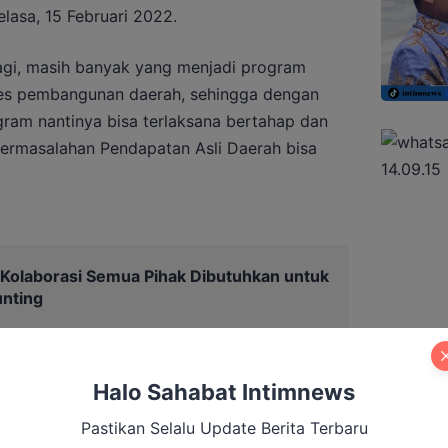
lasa, 15 Februari 2022.
lagi, masih banyak yang menjadi program
es pembangunan daerah, sehingga dengan
ram nantinya bisa terlaksana bertahap dan
 permasalahan Pendapatan Asli Daerah bisa
: Kolaborasi Semua Pihak Dibutuhkan untuk
nting
Halo Sahabat Intimnews
Pastikan Selalu Update Berita Terbaru