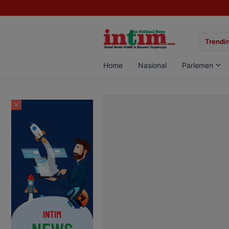
gan Sabu di Pangkalan Bun, Dua Pelaku Diamankan
Trendin
Home
Nasional
Parlemen