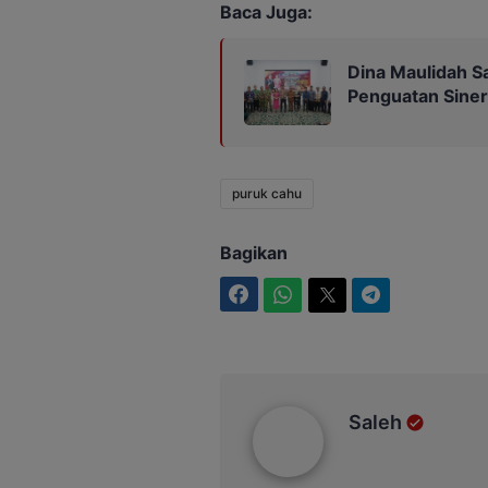
Baca Juga:
Dina Maulidah S
Penguatan Siner
puruk cahu
Bagikan
Facebook
WhatsApp
Twitter
Telegram
Saleh
Saleh