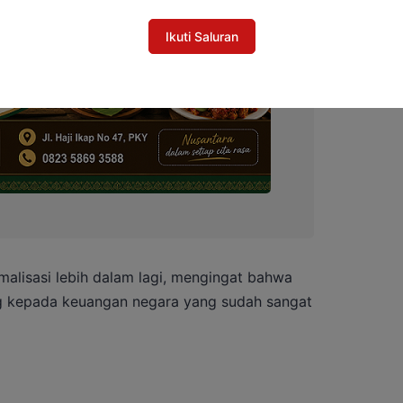
Ikuti Saluran
malisasi lebih dalam lagi, mengingat bahwa
ng kepada keuangan negara yang sudah sangat