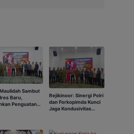
 Maulidah Sambut
Rejikinoor: Sinergi Polri
lres Baru,
dan Forkopimda Kunci
nkan Penguatan
Jaga Kondusivitas
rgi untuk Murung
Murung Raya
 Kondusif