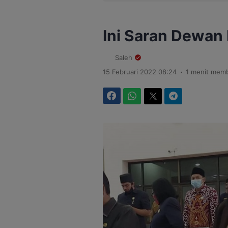
Ini Saran Dewan
Saleh
.
15 Februari 2022 08:24
1 menit mem
Facebook
WhatsApp
Twitter
Telegram