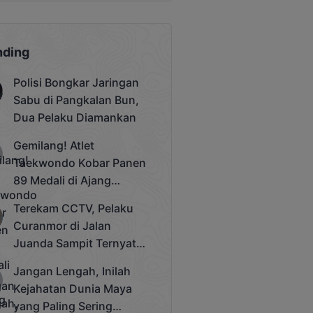
nding
Polisi Bongkar Jaringan
Sabu di Pangkalan Bun,
Dua Pelaku Diamankan
Gemilang! Atlet
Taekwondo Kobar Panen
89 Medali di Ajang
Bergengsi Rektor Unda
Terekam CCTV, Pelaku
Cup 2025
Curanmor di Jalan
Juanda Sampit Ternyata
Seorang PNS
Jangan Lengah, Inilah
Kejahatan Dunia Maya
yang Paling Sering