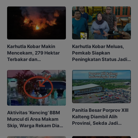
Karhutla Kobar Makin
Karhutla Kobar Meluas,
Mencekam, 279 Hektar
Pemkab Siapkan
Terbakar dan
Peningkatan Status Jadi
Penerbangan Mulai
Tanggap Darurat
Terganggu
Panitia Besar Porprov Xlll
Aktivitas ‘Kencing’ BBM
Kalteng Diambil Alih
Muncul di Area Makam
Provinsi, Sekda Jadi
Skip, Warga Rekam Diam-
Ketua
diam