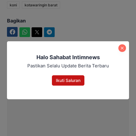
koni
kotawaringin barat
Bagikan
Facebook
WhatsApp
Twitter
Telegram
Halo Sahabat Intimnews
Intim News
Pastikan Selalu Update Berita Terbaru
Ikuti Saluran