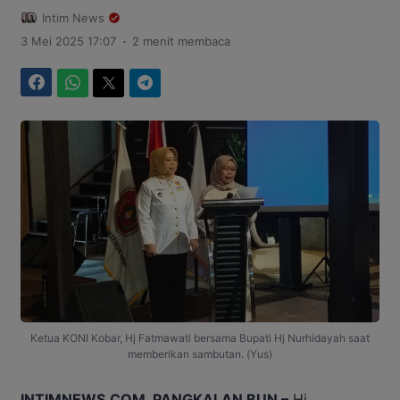
Intim News
.
3 Mei 2025 17:07
2 menit membaca
Facebook
WhatsApp
Twitter
Telegram
Ketua KONI Kobar, Hj Fatmawati bersama Bupati Hj Nurhidayah saat
memberikan sambutan. (Yus)
INTIMNEWS.COM, PANGKALAN BUN –
Hj