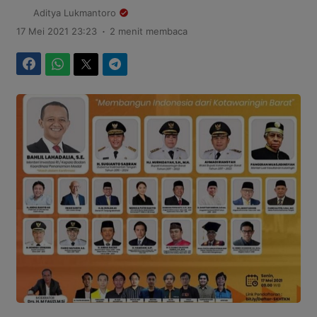
Aditya Lukmantoro
.
17 Mei 2021 23:23
2 menit membaca
Facebook
WhatsApp
Twitter
Telegram