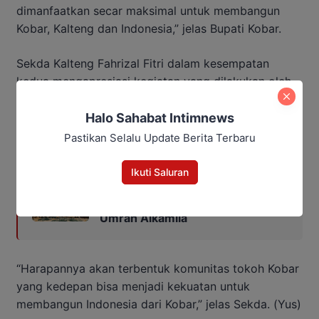
dimanfaatkan secar maksimal untuk membangun
Kobar, Kalteng dan Indonesia,” jelas Bupati Kobar.
Sekda Kalteng Fahrizal Fitri dalam kesempatan
kedua mengapresiasi kegiatan yang dilakukan oleh
Hima Kobar yang menghimpun berbagai tokoh Kobar
untuk bersilaturahmi.
Halo Sahabat Intimnews
Pastikan Selalu Update Berita Terbaru
Baca Juga:
Ikuti Saluran
Bupati Kobar Hadiri Manasik
Sekaligus Lepas 250 Jamaah
Umrah Alkamila
“Harapannya akan terbentuk komunitas tokoh Kobar
yang kedepan bisa menjadi kekuatan untuk
membangun Indonesia dari Kobar,” jelas Sekda. (Yus)