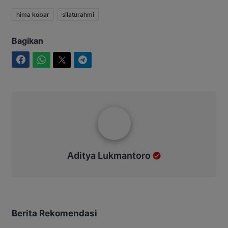
hima kobar
silaturahmi
Bagikan
Facebook
WhatsApp
Twitter
Telegram
Aditya Lukmantoro
Aditya Lukmantoro
Berita Rekomendasi