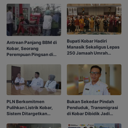
Bupati Kobar Hadiri
Antrean Panjang BBM di
Manasik Sekaligus Lepas
Kobar, Seorang
250 Jamaah Umrah
Perempuan Pingsan di
Alkamila
SPBU
PLN Berkomitmen
Bukan Sekedar Pindah
Pulihkan Listrik Kobar,
Penduduk, Transmigrasi
Sistem Ditargetkan
di Kobar Dibidik Jadi
Normal 25 Agustus 2026
Pusat Ekonomi