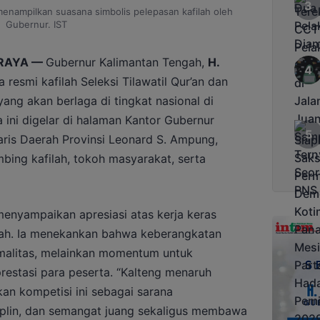
 menampilkan suasana simbolis pelepasan kafilah oleh
Gubernur. IST
 RAYA —
Gubernur Kalimantan Tengah,
H.
 resmi kafilah Seleksi Tilawatil Qur’an dan
ang akan berlaga di tingkat nasional di
 ini digelar di halaman Kantor Gubernur
etaris Daerah Provinsi Leonard S. Ampung,
bing kafilah, tokoh masyarakat, serta
nyampaikan apresiasi atas kerja keras
ilah. Ia menekankan bahwa keberangkatan
rmalitas, melainkan momentum untuk
restasi para peserta. “Kalteng menaruh
kan kompetisi ini sebagai sarana
siplin, dan semangat juang sekaligus membawa