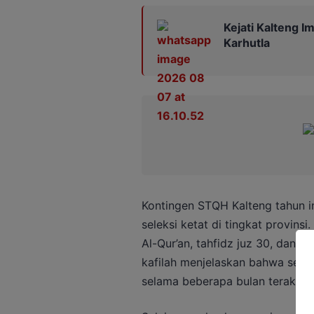
Kejati Kalteng 
Karhutla
Kontingen STQH Kalteng tahun ini
seleksi ketat di tingkat provins
Al-Qur’an, tahfidz juz 30, dan t
kafilah menjelaskan bahwa setiap
selama beberapa bulan terakhir 