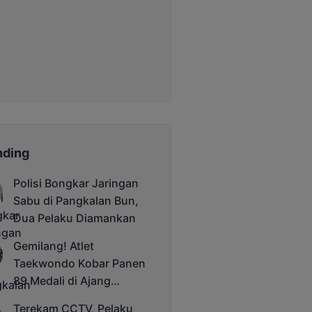
nding
Polisi Bongkar Jaringan
Sabu di Pangkalan Bun,
Dua Pelaku Diamankan
Gemilang! Atlet
Taekwondo Kobar Panen
89 Medali di Ajang
Bergengsi Rektor Unda
Terekam CCTV, Pelaku