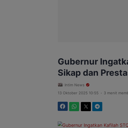
Gubernur Ingatk
Sikap dan Presta
Intim News
.
13 Oktober 2025 10:55
3 menit mem
Facebook
WhatsApp
Twitter
Telegram