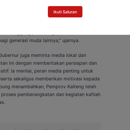
knis, Gubernur Sabran juga mengingatkan
a, sopan santun, dan disiplin selama berada di
Ikuti Saluran
erilaku peserta di luar arena lomba sama
g diraih di atas panggung. “Bawa nama baik
dan tanggung jawab. Ingat, kalian adalah
bagi generasi muda lainnya,” ujarnya.
ubernur juga meminta media lokal dan
tan ini dengan memberitakan persiapan dan
itif. Ia menilai, peran media penting untuk
serta sekaligus memberikan motivasi kepada
mpung menambahkan, Pemprov Kalteng telah
r proses pemberangkatan dan kegiatan kafilah
as.