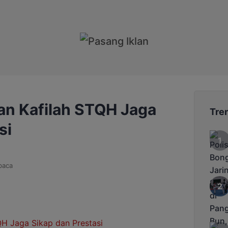
an Kafilah STQH Jaga
Tre
si
baca