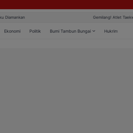
ang! Atlet Taekwondo Kobar Panen 89 Medali di Ajang Bergengsi Rekt
Ekonomi
Politik
Bumi Tambun Bungai
Hukrim
Lif