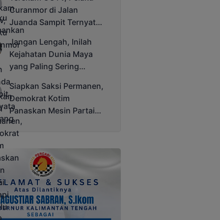
Cup 2025
Curanmor di Jalan
Juanda Sampit Ternyata
Seorang PNS
Jangan Lengah, Inilah
Kejahatan Dunia Maya
yang Paling Sering
Terjadi
Siapkan Saksi Permanen,
Demokrat Kotim
Panaskan Mesin Partai
Hadapi Pemilu 2029