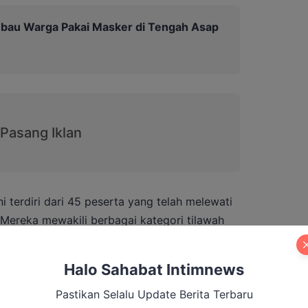
Imbau Warga Pakai Masker di Tengah Asap
 terdiri dari 45 peserta yang telah melewati
i. Mereka mewakili berbagai kategori tilawah
ahfidz 5 juz, serta cabang Hadits. Pembimbing
 peserta telah mengikuti latihan intensif
Halo Sahabat Intimnews
dengan metode yang terstruktur dan disiplin.
Pastikan Selalu Update Berita Terbaru