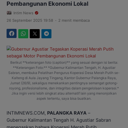
Pembangunan Ekonomi Lokal
Intim News
.
26 September 2025 19:58
2 menit membaca
Facebook
WhatsApp
Twitter
Telegram
Berikut **keterangan foto (caption)** yang sesuai dengan isi berita:
**Keterangan Foto:** *Gubernur Kalimantan Tengah, H. Agustiar
Sabran, membuka Pelatihan Pengurus Koperasi Desa Merah Putih se-
Kalteng di Aula Jayang Tingang, Kantor Gubernur Palangka Raya,
Jumat (26/9), sekaligus menekankan pentingnya semangat gotong-
royong, profesionalisme, dan integritas dalam pengelolaan koperasi.*
Jika ingin versi lebih singkat atau alternatif lain yang menonjolkan
aspek tertentu, saya bisa buatkan.
INTIMNEWS.COM,
PALANGKA RAYA
–
Gubernur Kalimantan Tengah H. Agustiar Sabran
menegaskan bahwa Koperasi Merah Putih