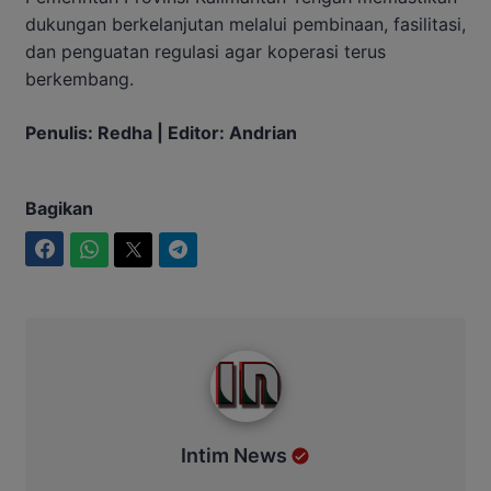
dukungan berkelanjutan melalui pembinaan, fasilitasi,
dan penguatan regulasi agar koperasi terus
berkembang.
Penulis: Redha | Editor: Andrian
Bagikan
Facebook
WhatsApp
Twitter
Telegram
Intim News
Intim News