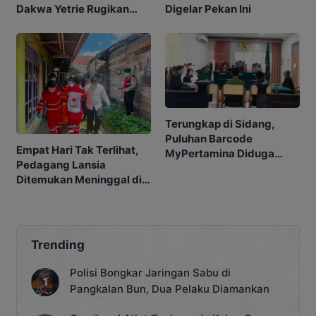
Dakwa Yetrie Rugikan
Digelar Pekan Ini
Negara Rp2,4 Miliar
Terungkap di Sidang,
Puluhan Barcode
Empat Hari Tak Terlihat,
MyPertamina Diduga
Pedagang Lansia
untuk Pelangsiran BBM di
Ditemukan Meninggal di
Kobar
Barakan
Trending
Polisi Bongkar Jaringan Sabu di
Pangkalan Bun, Dua Pelaku Diamankan