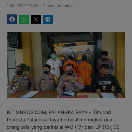
.
1 Mei 2021 13:45
2 menit membaca
Facebook
WhatsApp
Twitter
Telegram
INTIMNEWS.COM, PALANGKA RAYA – Tim dari
Polresta Palangka Raya berhasil meringkus dua
orang pria yang berinisial WM (17) dan ILP (16), 30