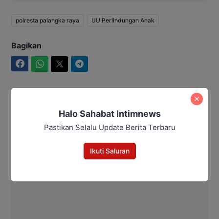
polresta palangka raya
UU Perlindungan Anak
Bagikan
Facebook
WhatsApp
Twitter
Telegram
Halo Sahabat Intimnews
Aditya Lukmantoro
Pastikan Selalu Update Berita Terbaru
Ikuti Saluran