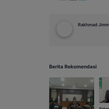
Rakhmad Jimmy
Rakhmad Jim
Berita Rekomendasi
Sida