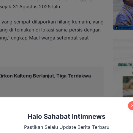
 sejak 31 Agustus 2025 lalu.
k yang sempat dilaporkan hilang kemarin, yang
yang di temukan di lokasi sama persis dengan
lang,” ungkap Maul warga setempat saat
irkon Kalteng Berlanjut, Tiga Terdakwa
Halo Sahabat Intimnews
Pastikan Selalu Update Berita Terbaru