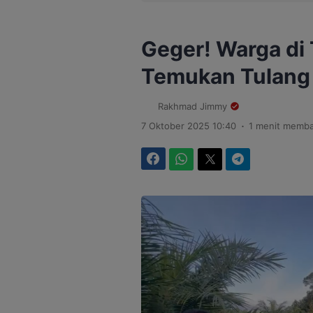
Geger! Warga di
Temukan Tulang 
Rakhmad Jimmy
.
7 Oktober 2025 10:40
1 menit memb
Facebook
WhatsApp
Twitter
Telegram