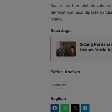
Saat ini korban telah dievakuas
dimakamkan usai dipastikan tul
hilang.
Baca Juga:
Sidang Perdana 
Hukum Yetrie Aj
Editor: Andrian
Peristiwa
Bagikan
Facebook
WhatsApp
Twitter
Telegram