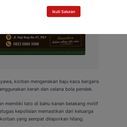
Ikuti Saluran
nyawa, korban mengenakan baju kaos bergaris
enggunakan kerah dan celana bola pendek.
an memiliki tato di bahu kanan belakang motif
etugas kepolisian memastikan dari keluarga
 korban yang sempat dilaporkan hilang.