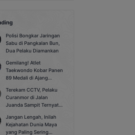
nding
Polisi Bongkar Jaringan
Sabu di Pangkalan Bun,
Dua Pelaku Diamankan
Gemilang! Atlet
Taekwondo Kobar Panen
89 Medali di Ajang
Bergengsi Rektor Unda
Terekam CCTV, Pelaku
Cup 2025
Curanmor di Jalan
Juanda Sampit Ternyata
Seorang PNS
Jangan Lengah, Inilah
Kejahatan Dunia Maya
yang Paling Sering