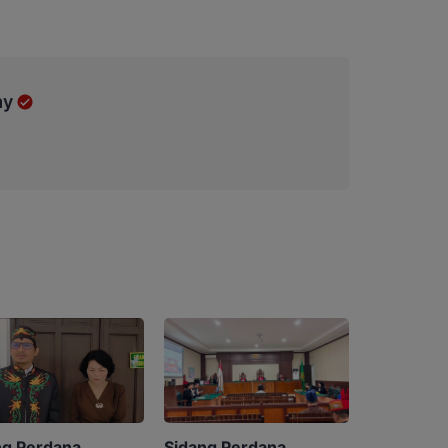
my
Sidang Perdana
ng Perdana