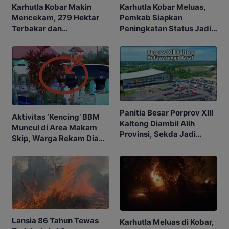
Karhutla Kobar Makin
Karhutla Kobar Meluas,
Mencekam, 279 Hektar
Pemkab Siapkan
Terbakar dan
Peningkatan Status Jadi
Penerbangan Mulai
Tanggap Darurat
Terganggu
Panitia Besar Porprov Xlll
Aktivitas ‘Kencing’ BBM
Kalteng Diambil Alih
Muncul di Area Makam
Provinsi, Sekda Jadi
Skip, Warga Rekam Diam-
Ketua
diam
Lansia 86 Tahun Tewas
Karhutla Meluas di Kobar,