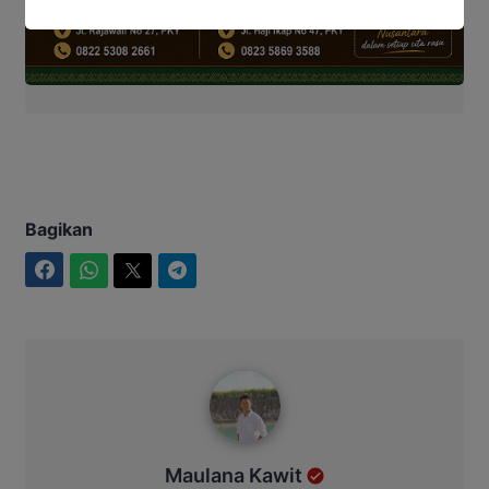
Bagikan
Facebook
WhatsApp
Twitter
Telegram
Maulana Kawit
Maulana Kawit