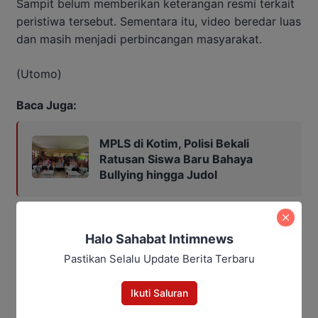
Sampit belum memberikan keterangan resmi terkait
peristiwa tersebut. Sementara itu, video beredar luas
dan masih menjadi perbincangan masyarakat.
(Utomo)
Baca Juga:
MPLS di Kotim, Polisi Bekali
Ratusan Siswa Baru Bahaya
Bullying hingga Judol
Halo Sahabat Intimnews
Pastikan Selalu Update Berita Terbaru
Ikuti Saluran