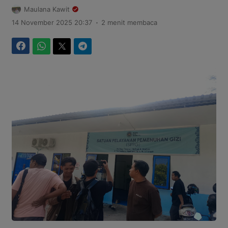
Maulana Kawit
.
14 November 2025 20:37
2 menit membaca
Facebook
WhatsApp
Twitter
Telegram