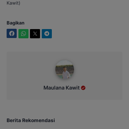
Kawit)
Bagikan
Facebook
WhatsApp
Twitter
Telegram
Maulana Kawit
Maulana Kawit
Berita Rekomendasi