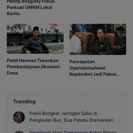
Henny Rosgiaty Fokus
Perkuat UMKM Lokal
Barito
Patih Herman Tekankan
Percepatan
Pemberdayaan Ekonomi
Operasionalisasi
Desa
Kopdeskel Jadi Fokus
DPRD
Trending
Polisi Bongkar Jaringan Sabu di
Pangkalan Bun, Dua Pelaku Diamankan
Gemilang! Atlet Taekwondo Kobar Panen