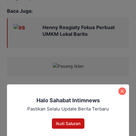
Baca Juga:
Henny Rosgiaty Fokus Perkuat
UMKM Lokal Barito
Shp/Maulana Kawit
Halo Sahabat Intimnews
Pastikan Selalu Update Berita Terbaru
Baca Juga:
Ikuti Saluran
Suparjan Efendi Dorong Promosi