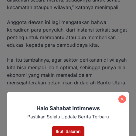
kecamatan ataupun wilayah,” katanya menimpali.
Anggota dewan ini lagi mengatakan bahwa
kehadiran para penyuluh, dari instansi terkait sangat
penting untuk membantu atau pun memberikan
edukasi kepada para pembudidaya kita.
Hal itu tambahnya, agar sektor perikanan di wilayah
kita bisa menjadi lebih optimal, sehingga punya nilai
ekonomi yang makin memadai dalam
mensejahterakan petani ikan di daerah Barito Utara.
Baca Juga:
Halo Sahabat Intimnews
DPRD Tekankan Pengawasan
Pastikan Selalu Update Berita Terbaru
Proyek Infrastruktur Desa
Ikuti Saluran