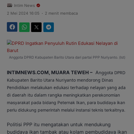
Intim News
.
2 Mei 2024 16:05
2 menit membaca
Facebook
WhatsApp
Twitter
Telegram
Anggota DPRD Kabupaten Barito Utara dari partai PPP Nuriyanto. (Ist)
INTIMNEWS.COM, MUARA TEWEH –
A
nggota DPRD
Kabupaten Barito Utara Nuriyanto mendorong Dinas
Pendidikan melakukan edukasi terhadap nelayan yang ada
di daerah itu dalam rangka
meningkatkan perekonomian
masyarakat pada bidang Peternak Ikan, para budidaya ikan
perlu didukung pemerintah melalui instansi teknis terkaitnya.
Politisi PPP itu mengatakan untuk mendukung
budidaya ikan tambak atau kolam pembudidaya ikan