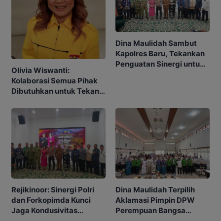
Dina Maulidah Sambut
Kapolres Baru, Tekankan
Penguatan Sinergi untuk
Olivia Wiswanti:
Murung Raya Kondusif
Kolaborasi Semua Pihak
Dibutuhkan untuk Tekan
Angka Stunting
Rejikinoor: Sinergi Polri
Dina Maulidah Terpilih
dan Forkopimda Kunci
Aklamasi Pimpin DPW
Jaga Kondusivitas
Perempuan Bangsa
Murung Raya
Kalimantan Tengah