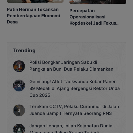
Patih Herman Tekankan
Percepatan
Pemberdayaan Ekonomi
Operasionalisasi
Desa
Kopdeskel Jadi Fokus
DPRD
Trending
Polisi Bongkar Jaringan Sabu di
Pangkalan Bun, Dua Pelaku Diamankan
Gemilang! Atlet Taekwondo Kobar Panen
89 Medali di Ajang Bergengsi Rektor Unda
Cup 2025
Terekam CCTV, Pelaku Curanmor di Jalan
Juanda Sampit Ternyata Seorang PNS
Jangan Lengah, Inilah Kejahatan Dunia
Maya yang Paling Sering Terjadi