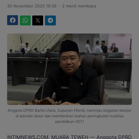
.
30 November 2025 19:26
2 menit membaca
Facebook
WhatsApp
Twitter
Telegram
Anggota DPRD Barito Utara, Suparjan Efendi, meninjau kegiatan belajar
di sekolah dasar dan memberikan arahan peningkatan kualitas
pendidikan (IST)
INTIMNEWS.COM, MUARA TEWEH — Anggota DPRD