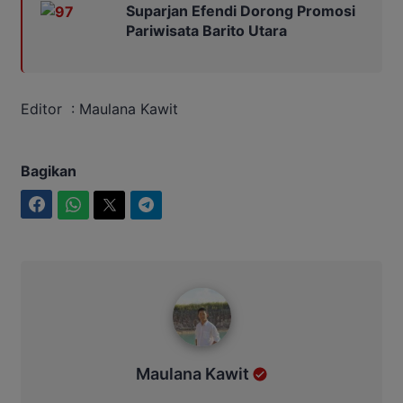
Suparjan Efendi Dorong Promosi
Pariwisata Barito Utara
Editor : Maulana Kawit
Bagikan
Facebook
WhatsApp
Twitter
Telegram
Maulana Kawit
Maulana Kawit