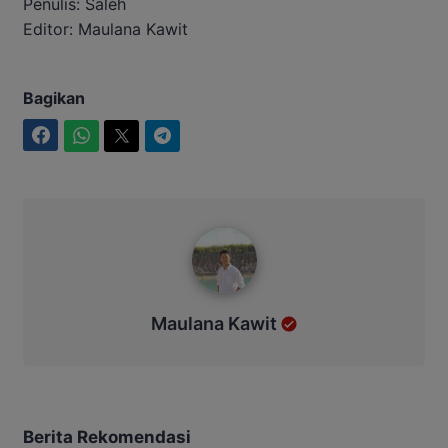
Penulis: Saleh
Editor: Maulana Kawit
Bagikan
Facebook
WhatsApp
Twitter
Telegram
Maulana Kawit
Maulana Kawit
Berita Rekomendasi