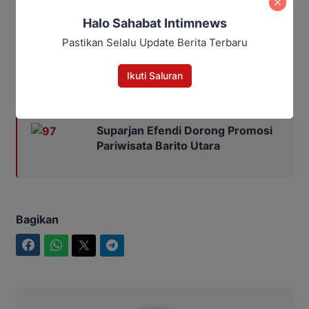
tutup Jiham.
Halo Sahabat Intimnews
Pastikan Selalu Update Berita Terbaru
Penulis: Saleh
Editor: Maulana Kawit
Ikuti Saluran
Baca Juga:
Suparjan Efendi Dorong Promosi
Pariwisata Barito Utara
Bagikan
Facebook
WhatsApp
Twitter
Telegram