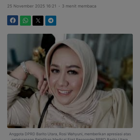
.
25 November 2025 16:21
3 menit membaca
Facebook
WhatsApp
Twitter
Telegram
Anggota DPRD Barito Utara, Rosi Wahyuni, memberikan apresiasi atas
pelaksanaan Pelatihan Medical First Responder BPBD Barito Utara.