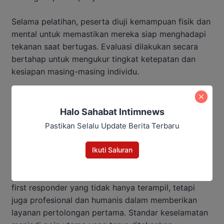
Selama pelatihan, peserta diuji kemampuan fisik dan
mental untuk memastikan mereka siap menghadapi
tekanan saat bertugas. Evaluasi dilakukan secara
bertahap untuk mengukur tingkat ketepatan dan
kesiapan masing-masing individu.
Baca Juga:
Halo Sahabat Intimnews
Suparjan Efendi Dorong Promosi
Pastikan Selalu Update Berita Terbaru
Pariwisata Barito Utara
Ikuti Saluran
BPBD berharap pelatihan ini dapat mencetak tenaga
first responder yang tidak hanya terampil, tetapi
juga profesional dan humanis dalam memberikan
layanan pertolongan pertama. Standar keselamatan