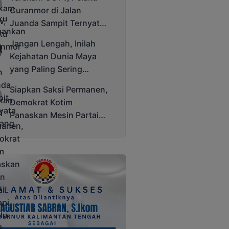
Cup 2025
Curanmor di Jalan
Juanda Sampit Ternyata
Seorang PNS
Jangan Lengah, Inilah
Kejahatan Dunia Maya
yang Paling Sering
Terjadi
Siapkan Saksi Permanen,
Demokrat Kotim
Panaskan Mesin Partai
Hadapi Pemilu 2029