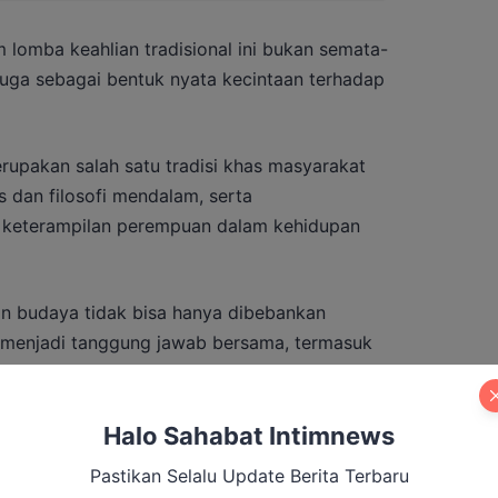
 lomba keahlian tradisional ini bukan semata-
 juga sebagai bentuk nyata kecintaan terhadap
upakan salah satu tradisi khas masyarakat
is dan filosofi mendalam, serta
keterampilan perempuan dalam kehidupan
n budaya tidak bisa hanya dibebankan
 menjadi tanggung jawab bersama, termasuk
.
Halo Sahabat Intimnews
Pastikan Selalu Update Berita Terbaru
ambut Kapolres Baru, Tekankan