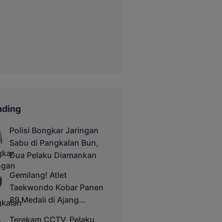
nding
Polisi Bongkar Jaringan
Sabu di Pangkalan Bun,
Dua Pelaku Diamankan
Gemilang! Atlet
Taekwondo Kobar Panen
89 Medali di Ajang
Bergengsi Rektor Unda
Terekam CCTV, Pelaku