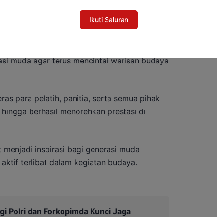
gi untuk Murung Raya Kondusif
Ikuti Saluran
ah, termasuk DPRD, sangat penting dalam
si muda agar terus mencintai warisan budaya
ras para pelatih, panitia, serta semua pihak
hingga berhasil menorehkan prestasi di
t menjadi inspirasi bagi generasi muda
aktif terlibat dalam kegiatan budaya.
rgi Polri dan Forkopimda Kunci Jaga