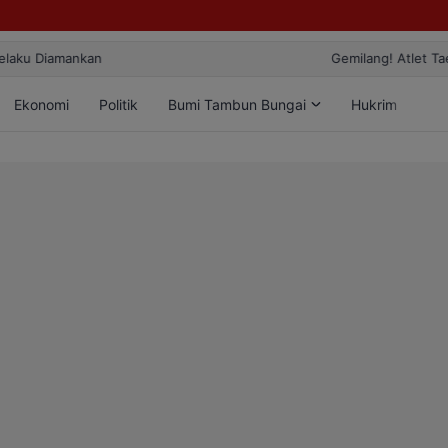
ang! Atlet Taekwondo Kobar Panen 89 Medali di Ajang Bergengsi Rekt
Ekonomi
Politik
Bumi Tambun Bungai
Hukrim
Lif