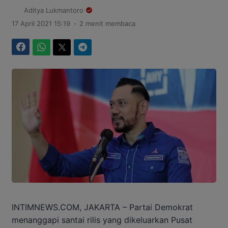
Aditya Lukmantoro
.
17 April 2021 15:19
2 menit membaca
Facebook
WhatsApp
Twitter
Telegram
INTIMNEWS.COM, JAKARTA – Partai Demokrat
menanggapi santai rilis yang dikeluarkan Pusat