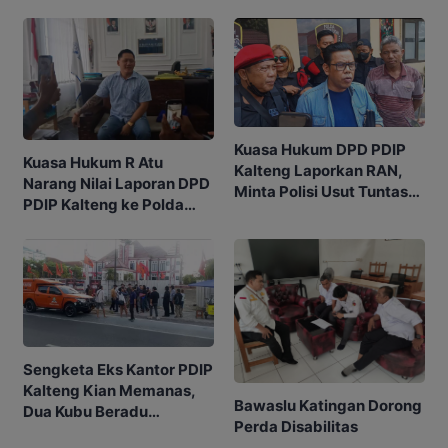
Akurasi Pemilih
Kuasa Hukum DPD PDIP
Kuasa Hukum R Atu
Kalteng Laporkan RAN,
Narang Nilai Laporan DPD
Minta Polisi Usut Tuntas
PDIP Kalteng ke Polda
Sengketa Eks Kantor
Kurang Tepat
Sengketa Eks Kantor PDIP
Kalteng Kian Memanas,
Bawaslu Katingan Dorong
Dua Kubu Beradu
Perda Disabilitas
Argumentasi Hukum