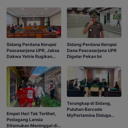
Sidang Perdana Korupsi
Sidang Perdana Korupsi
Pascasarjana UPR, Jaksa
Dana Pascasarjana UPR
Dakwa Yetrie Rugikan
Digelar Pekan Ini
Negara Rp2,4 Miliar
Terungkap di Sidang,
Puluhan Barcode
Empat Hari Tak Terlihat,
MyPertamina Diduga
Pedagang Lansia
untuk Pelangsiran BBM di
Ditemukan Meninggal di
Kobar