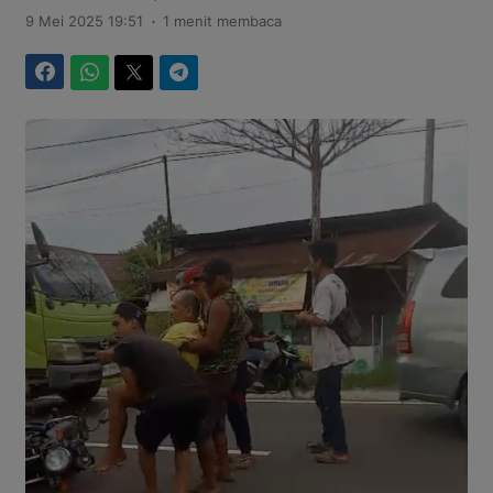
.
9 Mei 2025 19:51
1 menit membaca
Facebook
WhatsApp
Twitter
Telegram