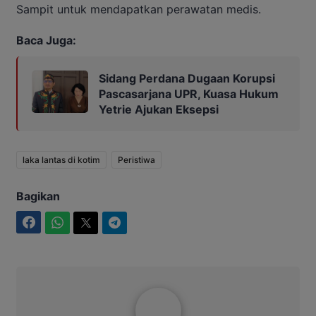
Sampit untuk mendapatkan perawatan medis.
Baca Juga:
Sidang Perdana Dugaan Korupsi
Pascasarjana UPR, Kuasa Hukum
Yetrie Ajukan Eksepsi
laka lantas di kotim
Peristiwa
Bagikan
Facebook
WhatsApp
Twitter
Telegram
Rakhmad Jimmy