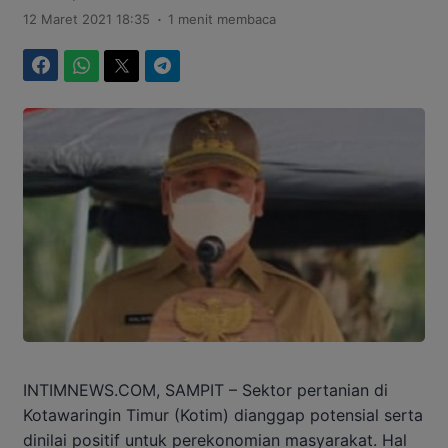
.
12 Maret 2021 18:35
1 menit membaca
Facebook
WhatsApp
Twitter
Telegram
INTIMNEWS.COM, SAMPIT – Sektor pertanian di
Kotawaringin Timur (Kotim) dianggap potensial serta
dinilai positif untuk perekonomian masyarakat. Hal