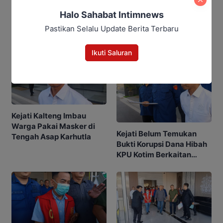
Halo Sahabat Intimnews
Pastikan Selalu Update Berita Terbaru
Berita Rekomendasi
Ikuti Saluran
Kejati Kalteng Imbau
Warga Pakai Masker di
Kejati Belum Temukan
Tengah Asap Karhutla
Bukti Korupsi Dana Hibah
KPU Kotim Berkaitan
dengan Pilkada