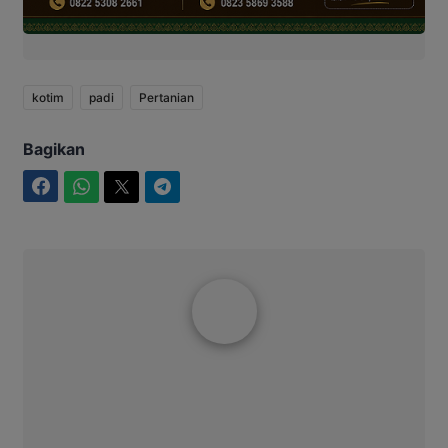
kotim
padi
Pertanian
Bagikan
Facebook
WhatsApp
Twitter
Telegram
Aditya Lukmantoro