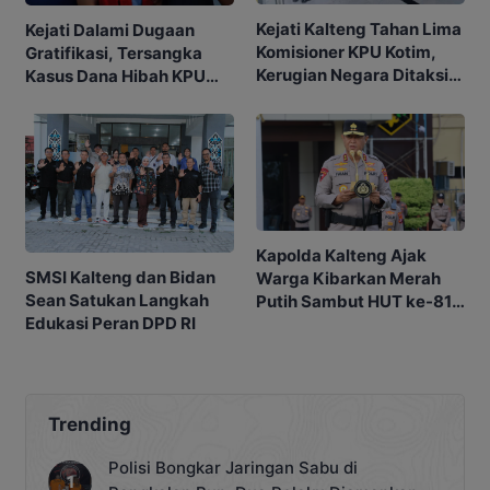
Kejati Kalteng Tahan Lima
Kejati Dalami Dugaan
Komisioner KPU Kotim,
Gratifikasi, Tersangka
Kerugian Negara Ditaksir
Kasus Dana Hibah KPU
Capai Rp10 M
Kotim Bisa Bertambah
Kapolda Kalteng Ajak
SMSI Kalteng dan Bidan
Warga Kibarkan Merah
Sean Satukan Langkah
Putih Sambut HUT ke-81
Edukasi Peran DPD RI
RI
Trending
Polisi Bongkar Jaringan Sabu di