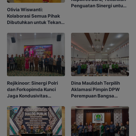
Penguatan Sinergi untuk
Olivia Wiswanti:
Murung Raya Kondusif
Kolaborasi Semua Pihak
Dibutuhkan untuk Tekan
Angka Stunting
Rejikinoor: Sinergi Polri
Dina Maulidah Terpilih
dan Forkopimda Kunci
Aklamasi Pimpin DPW
Jaga Kondusivitas
Perempuan Bangsa
Murung Raya
Kalimantan Tengah