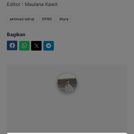
Editor : Maulana Kawit
akhmad tafruji
DPRD
Mura
Bagikan
Facebook
WhatsApp
Twitter
Telegram
Maulana Kawit