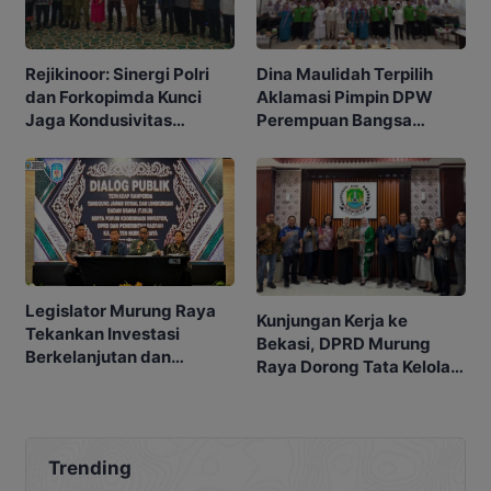
Rejikinoor: Sinergi Polri
Dina Maulidah Terpilih
dan Forkopimda Kunci
Aklamasi Pimpin DPW
Jaga Kondusivitas
Perempuan Bangsa
Murung Raya
Kalimantan Tengah
Legislator Murung Raya
Kunjungan Kerja ke
Tekankan Investasi
Bekasi, DPRD Murung
Berkelanjutan dan
Raya Dorong Tata Kelola
Berpihak kepada
Legislatif Lebih
Masyarakat
Profesional
Trending