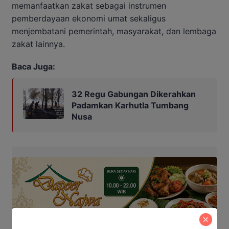
memanfaatkan zakat sebagai instrumen
pemberdayaan ekonomi umat sekaligus
menjembatani pemerintah, masyarakat, dan lembaga
zakat lainnya.
Baca Juga:
32 Regu Gabungan Dikerahkan
Padamkan Karhutla Tumbang
Nusa