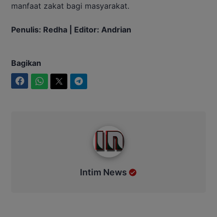
manfaat zakat bagi masyarakat.
Penulis: Redha | Editor: Andrian
Bagikan
Facebook
WhatsApp
Twitter
Telegram
Intim News
Intim News