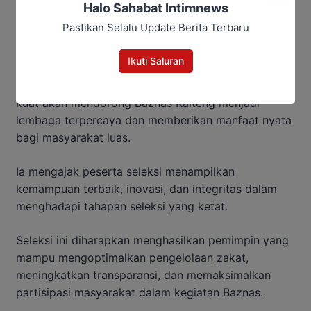
Halo Sahabat Intimnews
Pastikan Selalu Update Berita Terbaru
Ikuti Saluran
Darliansyah menekankan bahwa kepemimpinan yang
kuat akan mendorong Baznas Kalteng menjadi
lembaga terpercaya dan memberikan manfaat nyata
bagi masyarakat luas.
Ia mengajak peserta seleksi menampilkan
kemampuan terbaik, inovasi, dan integritas dalam
menghadapi tahapan seleksi yang ketat.
Seleksi ini diharapkan menghasilkan pemimpin yang
mampu mengoptimalkan pengelolaan zakat,
meningkatkan transparansi, dan memaksimalkan
partisipasi masyarakat dalam kegiatan Baznas.