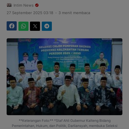
Intim News
.
27 September 2025 03:18
3 menit membaca
Facebook
WhatsApp
Twitter
Telegram
**Keterangan Foto:** *Staf Ahli Gubernur Kalteng Bidang
Pemerintahan, Hukum, dan Politik, Darliansyah, membuka Seleksi