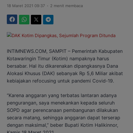
.
18 Maret 2021 09:37
2 menit membaca
Facebook
WhatsApp
Twitter
Telegram
INTIMNEWS.COM, SAMPIT – Pemerintah Kabupaten
Kotawaringin Timur (Kotim) nampaknya harus
bersabar. Hal itu dikarenakan dipangkasnya Dana
Alokasi Khusus (DAK) sebanyak Rp 5,6 Miliar akibat
kebiajakan refocusing untuk pandemi Covid-19.
“Karena anggaran yang terbatas lantaran adanya
pengurangan, saya menekankan kepada seluruh
SOPD agar perencanaan pembangunan dilakukan
secara matang, sehingga anggaran dapat terserap
dengan maksimal,” beber Bupati Kotim Halikinnor,
Kamis 18 Maret 2021