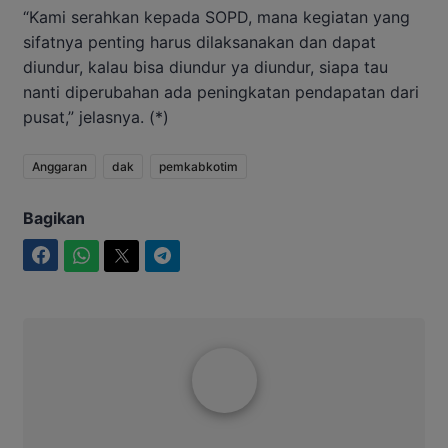
“Kami serahkan kepada SOPD, mana kegiatan yang
sifatnya penting harus dilaksanakan dan dapat
diundur, kalau bisa diundur ya diundur, siapa tau
nanti diperubahan ada peningkatan pendapatan dari
pusat,” jelasnya. (*)
Anggaran
dak
pemkabkotim
Bagikan
Facebook
WhatsApp
Twitter
Telegram
Aditya Lukmantoro