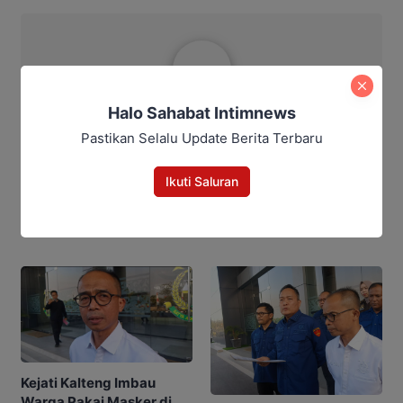
Aditya Lukmantoro
Halo Sahabat Intimnews
Aditya Lukmantoro
Pastikan Selalu Update Berita Terbaru
Ikuti Saluran
Berita Rekomendasi
Kejati Kalteng Imbau
Warga Pakai Masker di