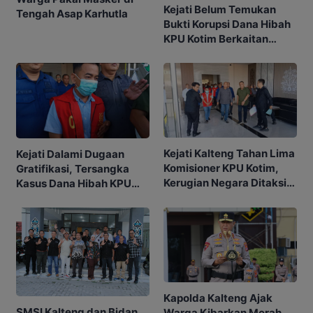
Kejati Belum Temukan
Tengah Asap Karhutla
Bukti Korupsi Dana Hibah
KPU Kotim Berkaitan
dengan Pilkada
Kejati Kalteng Tahan Lima
Kejati Dalami Dugaan
Komisioner KPU Kotim,
Gratifikasi, Tersangka
Kerugian Negara Ditaksir
Kasus Dana Hibah KPU
Capai Rp10 M
Kotim Bisa Bertambah
Kapolda Kalteng Ajak
SMSI Kalteng dan Bidan
Warga Kibarkan Merah