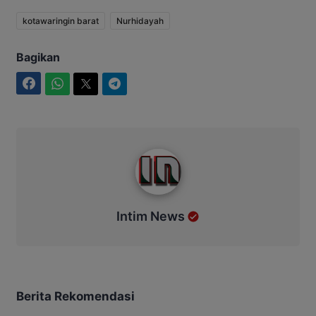
kotawaringin barat
Nurhidayah
Bagikan
Facebook
WhatsApp
Twitter
Telegram
Intim News
Intim News
Berita Rekomendasi