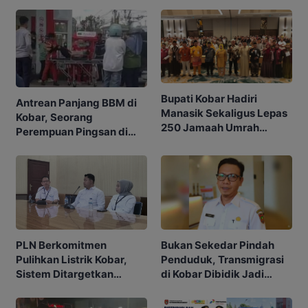
Bupati Kobar Hadiri
Antrean Panjang BBM di
Manasik Sekaligus Lepas
Kobar, Seorang
250 Jamaah Umrah
Perempuan Pingsan di
Alkamila
SPBU
PLN Berkomitmen
Bukan Sekedar Pindah
Pulihkan Listrik Kobar,
Penduduk, Transmigrasi
Sistem Ditargetkan
di Kobar Dibidik Jadi
Normal 25 Agustus 2026
Pusat Ekonomi