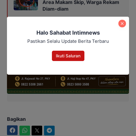
Area Makam Skip, Warga Rekam
Diam-diam
Halo Sahabat Intimnews
Pastikan Selalu Update Berita Terbaru
Ikuti Saluran
Bagikan
Facebook
WhatsApp
Twitter
Telegram