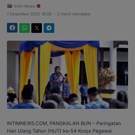
Intim News
.
1 Desember 2025 16:00
2 menit membaca
Facebook
WhatsApp
Twitter
Telegram
INTIMNEWS.COM, PANGKALAN BUN – Peringatan
Hari Ulang Tahun (HUT) ke-54 Korps Pegawai