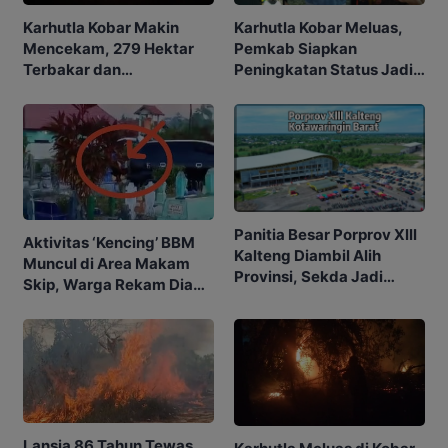
Karhutla Kobar Makin
Karhutla Kobar Meluas,
Mencekam, 279 Hektar
Pemkab Siapkan
Terbakar dan
Peningkatan Status Jadi
Penerbangan Mulai
Tanggap Darurat
Terganggu
Panitia Besar Porprov Xlll
Aktivitas ‘Kencing’ BBM
Kalteng Diambil Alih
Muncul di Area Makam
Provinsi, Sekda Jadi
Skip, Warga Rekam Diam-
Ketua
diam
Lansia 86 Tahun Tewas